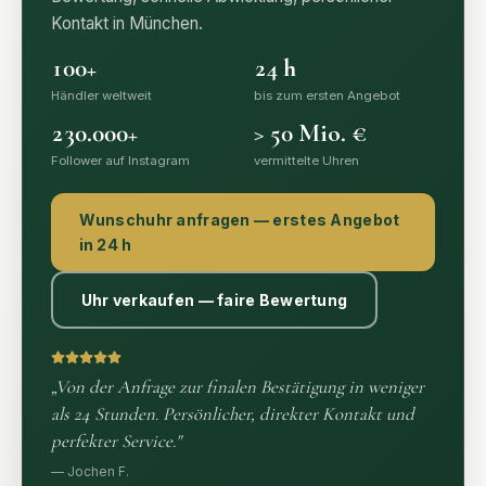
Kontakt in München.
100
+
24
h
Händler weltweit
bis zum ersten Angebot
Händler weltweit
bis zum ersten Angebot
230.000
+
>
50
Mio. €
Follower auf Instagram
vermittelte Uhren
Follower auf Instagram
vermittelte Uhren
Wunschuhr anfragen — erstes Angebot
in 24 h
Uhr verkaufen — faire Bewertung
„
Von der Anfrage zur finalen Bestätigung in weniger
als 24 Stunden. Persönlicher, direkter Kontakt und
perfekter Service.
"
—
Jochen F.