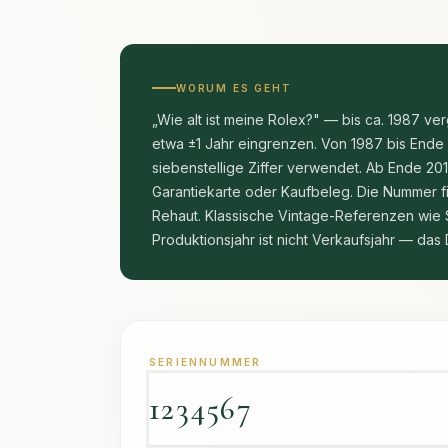
WORUM ES GEHT
„Wie alt ist meine Rolex?" — bis ca. 1987 v
etwa ±1 Jahr eingrenzen. Von 1987 bis Ende 20
siebenstellige Ziffer verwendet. Ab Ende 20
Garantiekarte oder Kaufbeleg. Die Nummer 
Rehaut. Klassische Vintage-Referenzen wie 
Produktionsjahr ist nicht Verkaufsjahr — da
SERIENNUMMER