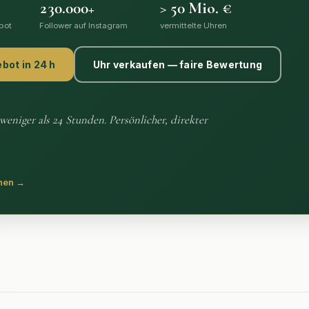
230.000
+
>
50
Mio. €
ngebot
Follower auf Instagram
vermittelte Uhren
bot
Follower auf Instagram
vermittelte Uhren
ot in 24 h
Uhr verkaufen — faire Bewertung
weniger als 24 Stunden. Persönlicher, direkter
ehen →