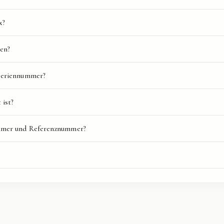
x?
ren?
-Seriennummer?
 ist?
ummer und Referenznummer?