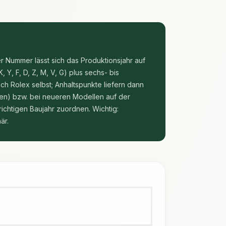
 Nummer lässt sich das Produktionsjahr auf
 Y, F, D, Z, M, V, G) plus sechs- bis
h Rolex selbst; Anhaltspunkte liefern dann
en) bzw. bei neueren Modellen auf der
chtigen Baujahr zuordnen. Wichtig:
är.