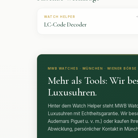
WATCH HELPER
LC-Code Decoder
MWB WATCHES · MÜNCHEN · WIENER BÖRSE 
Mehr als Tools: Wir be
Luxusuhren.
Hinter dem Watch Helper steht MWB Watch
Luxusuhren mit Echtheitsgarantie. Wir bes
Audemars Piguet u. v. m.) oder kaufen Ihre
Abwicklung, persönlicher Kontakt in Münc