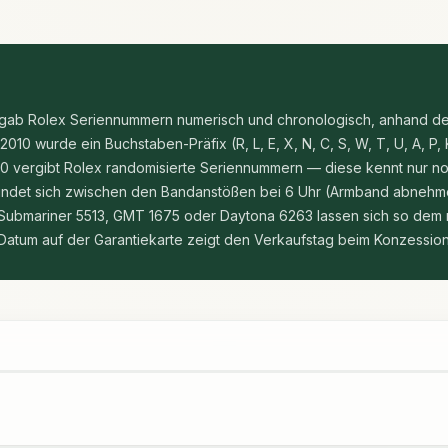
ergab Rolex Seriennummern numerisch und chronologisch, anhand der
10 wurde ein Buchstaben-Präfix (R, L, E, X, N, C, S, W, T, U, A, P, K,
10 vergibt Rolex randomisierte Seriennummern — diese kennt nur noc
findet sich zwischen den Bandanstößen bei 6 Uhr (Armband abnehm
Submariner 5513, GMT 1675 oder Daytona 6263 lassen sich so dem ri
s Datum auf der Garantiekarte zeigt den Verkaufstag beim Konzession